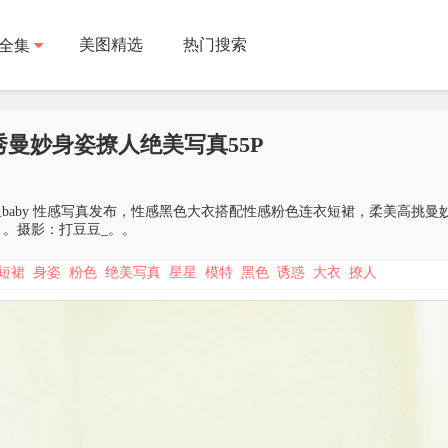
美图精选
热门搜索
全集
秀曼妙身姿撩人绝美写真55P
 [55P]新人@星星baby 性感写真发布，性感黑色大衣搭配性感粉色连衣短裙，
。。摄影：打豆豆_。。
短裙
身姿
粉色
绝美写真
星星
模特
黑色
诱惑
大衣
撩人