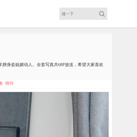
白色网袜，丰腴身姿妩媚动人。全套写真共68P放送，希望大家喜欢
趣
模特